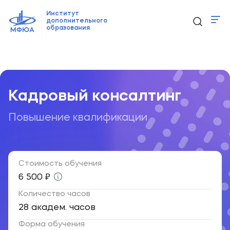
Институт
дополнительного
образования
Программы
Главная
Образовательные программы
...
Кадровый конс
Новости
Контакты
Кадровый консалтинг
Повышение квалификации
ido@mfua.ru
Выбрать программу
Стоимость обучения
6 500 ₽
Количество часов
28 академ. часов
Форма обучения