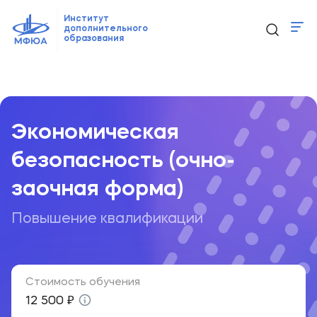
Институт
дополнительного
образования
Программы
Главная
Образовательные программы
...
Экономическая 
Новости
Контакты
Экономическая
безопасность (очно-
ido@mfua.ru
заочная форма)
Повышение квалификации
Выбрать программу
Стоимость обучения
12 500 ₽