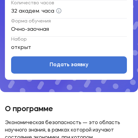
Количество часов
32 академ. часа
Форма обучения
Очно-заочная
Набор
открыт
Подать заявку
О программе
Экономическая безопасность — это область
обеспечения стабильного функционирования
научного знания, в рамках которой изучают
состояние экономики, при котором