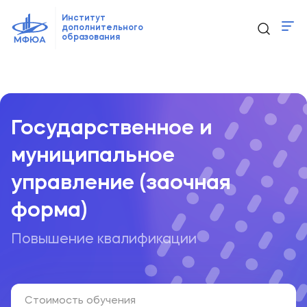
Институт
дополнительного
образования
Программы
Главная
Образовательные программы
...
Государственно
Новости
Контакты
Государственное и
муниципальное
ido@mfua.ru
управление (заочная
форма)
Выбрать программу
Повышение квалификации
Стоимость обучения