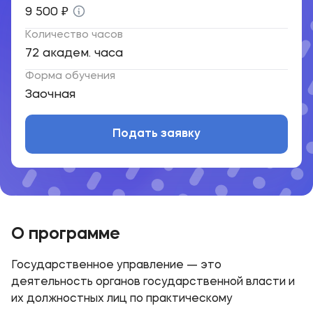
9 500 ₽
Количество часов
72 академ. часа
Форма обучения
Заочная
Подать заявку
О программе
Государственное управление — это
воплощению выработанного плана во благо
деятельность органов государственной власти и
их должностных лиц по практическому