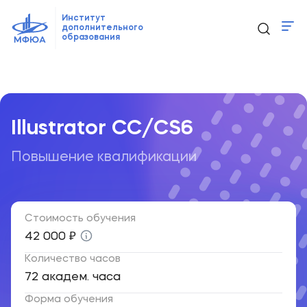
Институт
дополнительного
образования
Программы
Главная
Образовательные программы
...
Illustrator СС/C
Новости
Контакты
Illustrator СС/CS6
Повышение квалификации
ido@mfua.ru
Выбрать программу
Стоимость обучения
42 000 ₽
Количество часов
72 академ. часа
Форма обучения