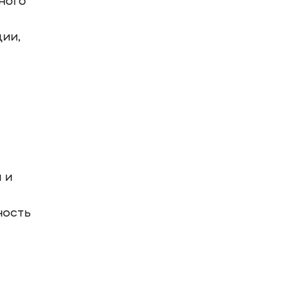
ного
ии,
 и
ность