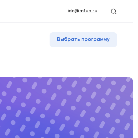
ido@mfua.ru
Выбрать программу
онный менеджмент