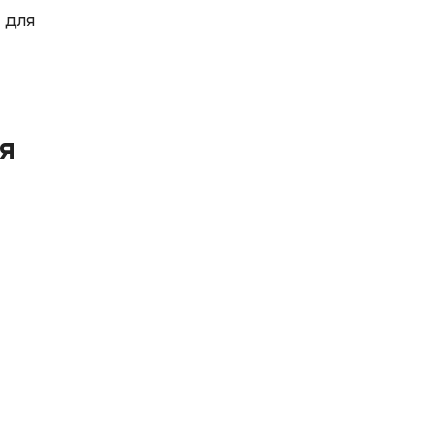
 для
я