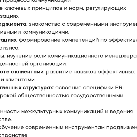
в процесса коммуникации.
ие ключевых принципов и норм, регулирующих
зациях.
неджмента
: знакомство с современными инструм
тивными коммуникациями.
уациях
: формирование компетенций по эффектив
ризиса.
ры
: изучение роли коммуникационного менеджера
ценностей организации.
оте с клиентами
: развитие навыков эффективных
и клиентами.
твенных структурах
: освоение специфики PR-
широкой общественностью государственными
енности межкультурных коммуникаций и ведения
тве.
 обучение современным инструментам продвиже
странстве.