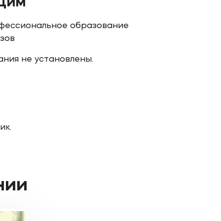
щим
фессиональное образование
узов
ния не установлены.
ик.
нии