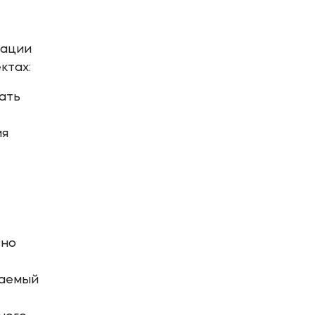
зации
ктах:
ать
ия
вно
ваемый