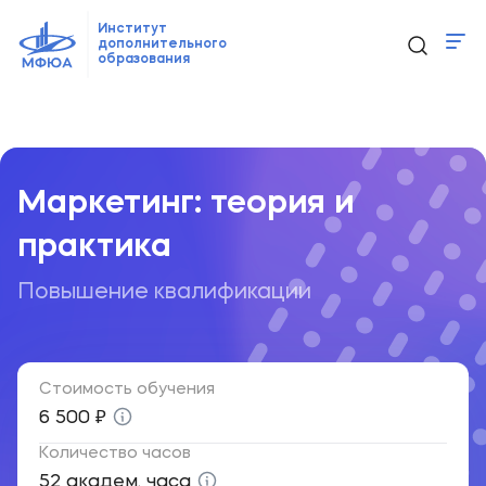
Институт
дополнительного
образования
Программы
Главная
Образовательные программы
...
Маркетинг: тео
Новости
Контакты
Маркетинг: теория и
практика
ido@mfua.ru
Повышение квалификации
Выбрать программу
Стоимость обучения
6 500 ₽
Количество часов
52 академ. часа