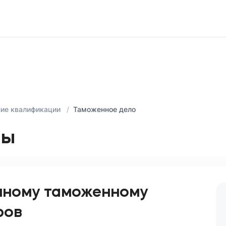
ие квалификации
Таможенное дело
мы
нному таможенному
ров