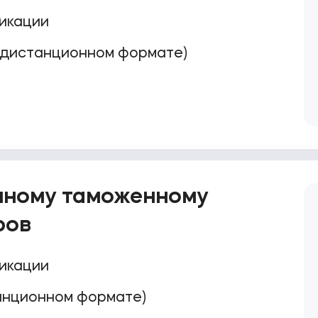
икации
 дистанционном формате)
нному таможенному
ров
икации
анционном формате)