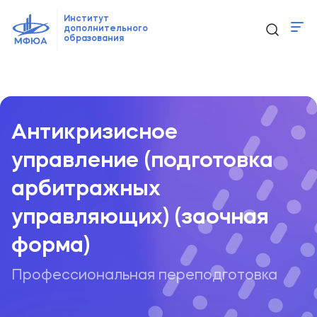
Институт
дополнительного
образования
Программы
Главная
Образовательные программы
...
Антикризисное 
Новости
Контакты
Антикризисное
управление (подготовка
ido@mfua.ru
арбитражных
управляющих) (заочная
Выбрать программу
форма)
Профессиональная переподготовка