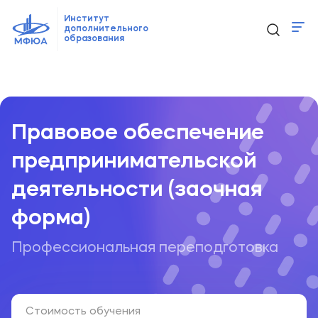
Институт
дополнительного
образования
Программы
Главная
Образовательные программы
...
Правовое обес
Новости
Контакты
Правовое обеспечение
предпринимательской
ido@mfua.ru
деятельности (заочная
форма)
Выбрать программу
Профессиональная переподготовка
Стоимость обучения