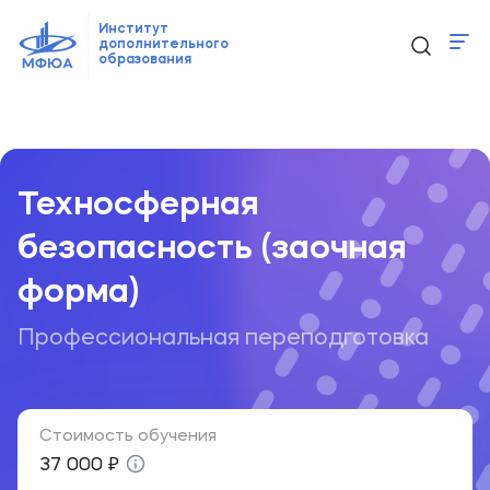
Институт
дополнительного
образования
Программы
Главная
Образовательные программы
...
Техносферная б
Новости
Контакты
Техносферная
безопасность (заочная
ido@mfua.ru
форма)
Профессиональная переподготовка
Выбрать программу
Стоимость обучения
37 000 ₽