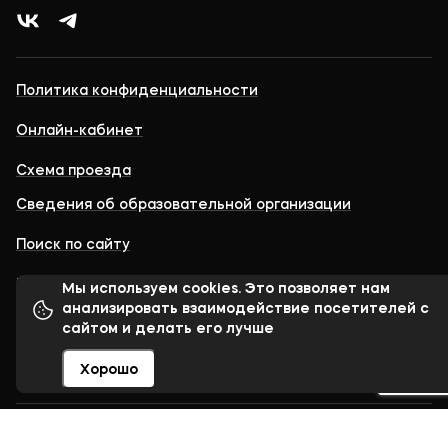
Политика конфиденциальности
Онлайн-кабинет
Схема проезда
Сведения об образовательной организации
Поиск по сайту
Телефон доверия
+7 (499) 979-00-89
Мы используем cookies. Это позволяет нам
анализировать взаимодействие посетителей с
сайтом и делать его лучше
© 1998–2023 Московский финансово-юридический
университет МФЮА
Хорошо
Сделано в