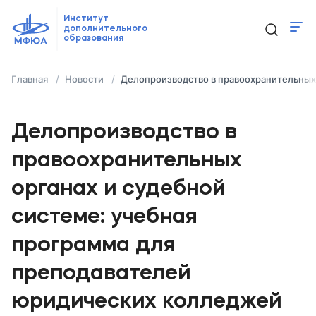
Институт
дополнительного
образования
Программы
Главная
Новости
Делопроизводство в правоохранительных
Новости
Контакты
Делопроизводство в
правоохранительных
ido@mfua.ru
органах и судебной
системе: учебная
Выбрать программу
программа для
преподавателей
юридических колледжей