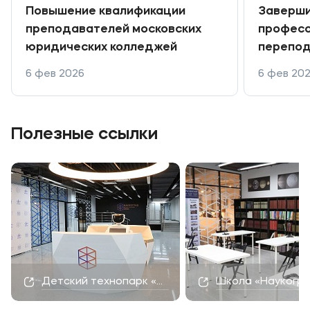
Повышение квалификации
Заверши
преподавателей московских
професс
юридических колледжей
перепод
делопро
6 фев 2026
6 фев 20
Полезные ссылки
Детский технопарк «Наукоград»
Школа «Наукогр