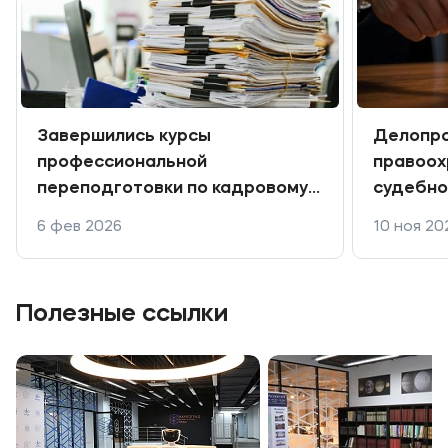
Завершились курсы
Делопро
профессиональной
правоох
переподготовки по кадровому
судебно
делопроизводству
програм
6 фев 2026
10 ноя 20
препода
коллед
Полезные ссылки