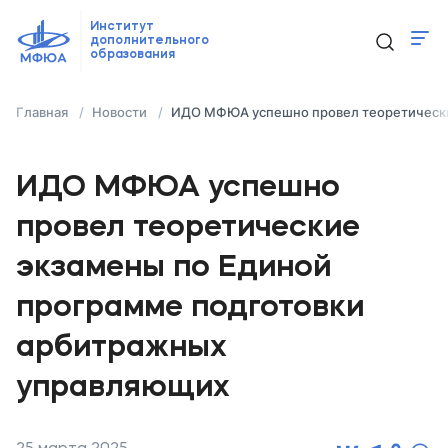
Институт
дополнительного
образования
Программы
Главная
Новости
ИДО МФЮА успешно провел теоретически
Новости
Контакты
ИДО МФЮА успешно
провел теоретические
ido@mfua.ru
экзамены по Единой
программе подготовки
Выбрать программу
арбитражных
управляющих